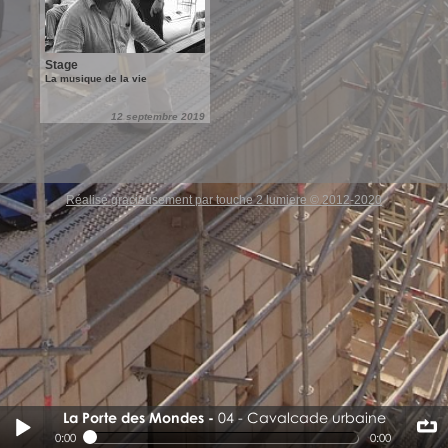
Stage
La musique de la vie
12 septembre 2019
Réalisé gracieusement par touche 2 lumiere © 2012-2020
La Porte des Mondes
04 - Cavalcade urbaine
04 - Cavalcade urbaine
0:00
0:00