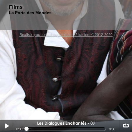
Films
La Porte des Mondes
Réalisé gracieusement par touche 2 lumiere © 2012-2020
Les Dialogues Enchantés
09
09
0:00
0:00