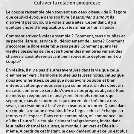
Cultiver la relation amoureuse
Le couple ressemble bien souvent aux deux oiseaux de R. Tagore
que celui-ci évoque dans son livre
Le jardinier d’amour
: ils
n’arrivent pas toujours à voler ailes à ailes. Cependant, il y a
quelque chose d’inexplicable qui les aimante l’un à l’autre.
Comment arriver à voler ensemble ? Comment, sans s’oublier et
se perdre, être au service du déploiement de l’autre ? Comment
s’accorder le libre ensemble sans peur ? Comment guérir les
vieilles blessures de vie et se libérer des mémoires venant des
chaînes ancestrales entravant bien souvent le déploiement du
couple ?
En réalité, il n’y a pas d’autres aventures dans la vie que celle
d’emmener vers l’harmonie toutes les fausses notes, celles que
nous avons héritées, celles que nous avons pu subir et bien
entendu, celles que nous avons pu commettre. Un des objectifs
de cette conférence sera de s’ouvrir à nos propres abysses. Plus
de mots qui expliquent et analysent, éternels remparts qui
séparent, mais des murmures qui ouvrent des brèches à nos
sèves, qui résonnent à la sève du cosmos tout entier. Quand dans
un couple la relation n’est plus liée à l’ego, celui-ci échappe au
temps et à l’espace. Dans cette communion, où commence l’un,
où finit l’autre ? Le couple s’aimant intégralement, invite dans
leur ballet charnel les autres, le monde, l’univers et Dieu lui-
même. A partir de cet instant, le deux devient un et ce un est plus