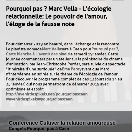
Pourquoi pas ? Marc Vella - L’écologie
relationnelle : Le pouvoir de l’amour,
l’éloge de la fausse note
Pour démarrer 2019 en beauté, dans l'échange et la rencontre.
Le pianiste nomade
Marc Vella
sera à Caen pour
Pourquoi pas ?,
Carte blanche à L’avenir des pixels
le samedi 19 janvier. Cette
journée commencera par un atelier sur la préhistoire du cinéma
d'animation, par Jean-Christophe Perrier, sera suivie du spectacle
"Itinéraire d’une surdouée" de
Ema Perey
avant que Marc
n'intervienne en soirée sur le thème de l'écologie de l'amour.
Pour découvrir le programme complet de ces 12 jours (du 14 au
25 janvier) qui nous permettront de démarrer 2019 avec
optimisme et espoir :
http://avenirdespixels.net/pourquoipascaen
#
avenirdespixels
#
pourquoipascaen
Conférence Cultiver la relation amoureuse
Congrès Pourquoi pas à Caen