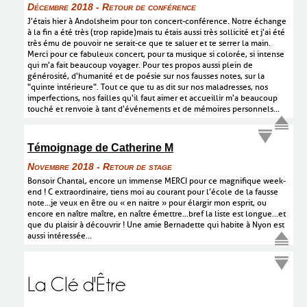
Décembre 2018 - Retour de conférence
J'étais hier à Andolsheim pour ton concert-conférence. Notre échange
à la fin a été très (trop rapide)mais tu étais aussi très sollicité et j'ai été
très ému de pouvoir ne serait-ce que te saluer et te serrer la main.
Merci pour ce fabuleux concert, pour ta musique si colorée, si intense
qui m'a fait beaucoup voyager. Pour tes propos aussi plein de
générosité, d'humanité et de poésie sur nos fausses notes, sur la
"quinte intérieure". Tout ce que tu as dit sur nos maladresses, nos
imperfections, nos failles qu'il faut aimer et accueillir m'a beaucoup
touché et renvoie à tant d'événements et de mémoires personnels...
Témoignage de Catherine M
Novembre 2018 - Retour de stage
Bonsoir Chantal, encore un immense MERCI pour ce magnifique week-
end ! C extraordinaire, tiens moi au courant pour l’école de la fausse
note...je veux en être ou « en naitre » pour élargir mon esprit, ou
encore en naître maître, en naître émettre...bref la liste est longue...et
que du plaisir à découvrir ! Une amie Bernadette qui habite à Nyon est
aussi intéressée...
La Clé d'Être