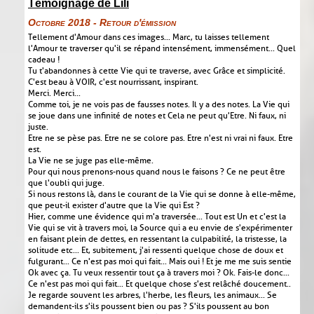
Témoignage de Lili
Octobre 2018 - Retour d'émission
Tellement d'Amour dans ces images... Marc, tu laisses tellement
l'Amour te traverser qu'il se répand intensément, immensément... Quel
cadeau !
Tu t'abandonnes à cette Vie qui te traverse, avec Grâce et simplicité.
C'est beau à VOIR, c'est nourrissant, inspirant.
Merci. Merci...
Comme toi, je ne vois pas de fausses notes. Il y a des notes. La Vie qui
se joue dans une infinité de notes et Cela ne peut qu'Etre. Ni faux, ni
juste.
Etre ne se pèse pas. Etre ne se colore pas. Etre n'est ni vrai ni faux. Etre
est.
La Vie ne se juge pas elle-même.
Pour qui nous prenons-nous quand nous le faisons ? Ce ne peut être
que l'oubli qui juge.
Si nous restons là, dans le courant de la Vie qui se donne à elle-même,
que peut-il exister d'autre que la Vie qui Est ?
Hier, comme une évidence qui m'a traversée... Tout est Un et c'est la
Vie qui se vit à travers moi, la Source qui a eu envie de s'expérimenter
en faisant plein de dettes, en ressentant la culpabilité, la tristesse, la
solitude etc... Et, subitement, j'ai ressenti quelque chose de doux et
fulgurant... Ce n'est pas moi qui fait... Mais oui ! Et je me me suis sentie
Ok avec ça. Tu veux ressentir tout ça à travers moi ? Ok. Fais-le donc...
Ce n'est pas moi qui fait... Et quelque chose s'est relâché doucement..
Je regarde souvent les arbres, l'herbe, les fleurs, les animaux... Se
demandent-ils s'ils poussent bien ou pas ? S'ils poussent au bon