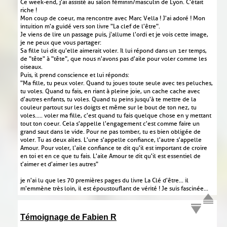
Ce week-end, j'ai assisté au salon féminin/masculin de Lyon. C'était
riche !
Mon coup de coeur, ma rencontre avec Marc Vella ! J'ai adoré ! Mon
intuition m'a guidé vers son livre "La clef de l'être".
Je viens de lire un passage puis, j'allume l'ordi et je vois cette image,
je ne peux que vous partager :
Sa fille lui dit qu'elle aimerait voler. Il lui répond dans un 1er temps,
de "tête" à "tête", que nous n'avons pas d'aile pour voler comme les
oiseaux.
Puis, il prend conscience et lui réponds :
"Ma fille, tu peux voler. Quand tu joues toute seule avec tes peluches,
tu voles. Quand tu fais, en riant à pleine joie, un cache cache avec
d'autres enfants, tu voles. Quand tu peins jusqu'à te mettre de la
couleur partout sur les doigts et même sur le bout de ton nez, tu
voles..... voler ma fille, c'est quand tu fais quelque chose en y mettant
tout ton coeur. Cela s'appelle l'engagement c'est comme faire un
grand saut dans le vide. Pour ne pas tomber, tu es bien obligée de
voler. Tu as deux ailes. L'une s'appelle confiance, l'autre s'appelle
Amour. Pour voler, l'aile confiance te dit qu'il est important de croire
en toi et en ce que tu fais. L'aile Amour te dit qu'il est essentiel de
t'aimer et d'aimer les autres"
je n'ai lu que les 70 premières pages du livre La Clé d'être... il
m'emmène très loin, il est époustouflant de vérité ! Je suis fascinée...
Témoignage de Fabien R