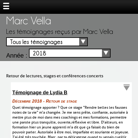
Marc Vella
Les témoignages reçus par Marc Vella
Tous les témoignages
2018
Année :
Retour de lectures, stages et conférences concerts
Témoignage de Lydia B
Décembre 2018 - Retour de stage
Quel témoignage apporter ? Que ce stage "Rendre belles les fausses
notes de la vie" m'a changée. Je me sens prête, confiante, autorisée à
mettre plus de moi dans mes coachings et mes formations, permettre
une parole plus tranquille, ouverte,réflexive et libre. D'ailleurs, en
formation hier un jeune apprenti m'a dit que ça faisait du bien de
pouvoir parler. Autorisée à être moi, imparfaite et souriante et joyeuse.
J'ai été très touchée, Marc, par ta délicatesse quand tu venais cueillir