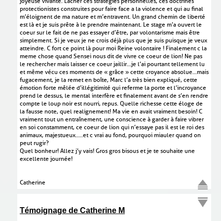
joyeuse vivante. Lâcher ces stratégies personnelles, ces doctrines
protectionistes construites pour faire face a la violence et qui au final
m’éloignent de ma nature et m’entravent. Un grand chemin de liberté
est là et je suis prête à le prendre maintenant. Le stage m’a ouvert le
coeur sur le fait de ne pas essayer d’être, par volontarisme mais être
simplement. Si je veux je ne crois déjà plus que je suis puisque je veux
atteindre. C fort ce point là pour moi Reine volontaire ! Finalement c la
meme chose quand Sensei nous dit de vivre ce coeur de lion! Ne pas
le rechercher mais laisser ce coeur jaillir...je l’ai pourtant tellement lu
et même vécu ces moments de « grâce » cette croyance absolue...mais
fugacement, je la remet en boîte, Marc l’a très bien expliqué, cette
émotion forte mêlée d’illégitimité qui referme la porte et l’incroyance
prend le dessus, le mental interfère et finalement avant de s’en rendre
compte le loup noir est nourri, repus. Quelle richesse cette éloge de
la fausse note, quel realignement! Ma vie en avait vraiment besoin! C
vraiment tout un entraînement, une conscience à garder à faire vibrer
en soi constamment, ce coeur de lion qui n’essaye pas il est le roi des
animaux, majestueux.....et c vrai au fond, pourquoi miauler quand on
peut rugir?
Quel bonheur! Allez j’y vais! Gros gros bisous et je te souhaite une
excellente journée!
Catherine
Témoignage de Catherine M