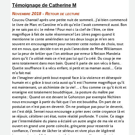
Témoignage de Catherine M
Novembre 2018 - Retour de lecture
Coucou Chantal! après une petite nuit de sommeil...j’ai bien commencé
le livre de Marc et Caroline m’a dit qu’elle l’avait commencé aussi. Bon
je ne sais pas si c le même ! Pour moi c la clef de l’être, ce titre
magnifique à fait de suite résonnance! Les 1ères pages quand il
mentionne le conte amérindien sur les deux loups je m’en sers
souvent en encouragement pour montrer cette notion de choix, tout
est en nous, que decide-t-on et puis l’anecdote de Mme Williamson
sur la peur de briller que l’on attribue par erreur à Nelson Mandela
alors qu’il l’a utilisé mais ce n’est pas lui qui l’a créé. Du coup je me
sens totalement dans mon bain. Quand il parle de son vécu à 6ans..
Quelle souffrance il a vécu enfant, si petit et sa maman aussi.... Cela
m’a fait mal
de l’imaginer ainsi petit bout exposé face à la violence et désespoir
humain et c grâce à tout cela aussi qu’il est l’homme magnifique qu’il
est maintenant, un alchimiste de la vie! ... c fou comme ce qu’il écrit et
enseigne est totalement bouddhique...la posture du maître par
exemple.: Quand on est devant le Gohonzon par exemple Nichiren
nous encourage à partir du fait que l’on est bouddha. On part de ce
postulat on n’est pas en devenir. On ne pratique pas pour le devenir,
on l’est déjà. Sensei nous encourage a prier avec cette croyance là et
se réjouir, célébrer cet état, notre réalité profonde. Y croire. Ce stage
par l’intermédiaire du piano a éclairé un autre angle de ma vie et m’a
ouvert en grand une porte coincée, grinçante pour ressentir la
confiance, l’envie de lâcher le sérieux et vivre plus de légèreté