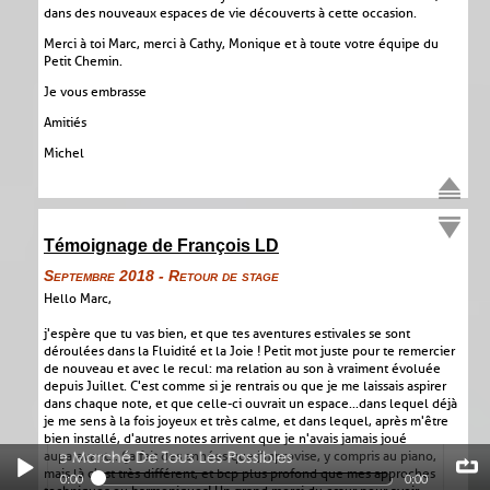
dans des nouveaux espaces de vie découverts à cette occasion.
Merci à toi Marc, merci à Cathy, Monique et à toute votre équipe du
Petit Chemin.
Je vous embrasse
Amitiés
Michel
Témoignage de François LD
Septembre 2018 - Retour de stage
Hello Marc,
j'espère que tu vas bien, et que tes aventures estivales se sont
déroulées dans la Fluidité et la Joie ! Petit mot juste pour te remercier
de nouveau et avec le recul: ma relation au son à vraiment évoluée
depuis Juillet. C'est comme si je rentrais ou que je me laissais aspirer
dans chaque note, et que celle-ci ouvrait un espace...dans lequel déjà
je me sens à la fois joyeux et très calme, et dans lequel, après m'être
bien installé, d'autres notes arrivent que je n'avais jamais joué
ché De Tous Les Possibles
auparavant... Ça fait des années que j'mprovise, y compris au piano,
11 Le Marché De Tous Les Possibles
mais là c'est très différent, et bcp plus profond que mes approches
0:00
0:00