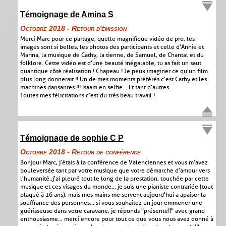
Témoignage de Amina S
Octobre 2018 - Retour d'émission
Merci Marc pour ce partage, quelle magnifique vidéo de pro, les
images sont si belles, les photos des participants et celle d'Annie et
Marina, la musique de Cathy, la tienne, de Samuel, de Chantal et du
folklore. Cette vidéo est d'une beauté inégalable, tu as fait un saut
quantique côté réalisation ! Chapeau ! Je peux imaginer ce qu'un film
plus long donnerait !! Un de mes moments préférés c'est Cathy et les
machines dansantes !!! Isaam en selfie... Et tant d'autres.
Toutes mes félicitations c'est du très beau travail !
Témoignage de sophie C P
Octobre 2018 - Retour de conférence
Bonjour Marc, j'étais à la conférence de Valenciennes et vous m'avez
bouleversée tant par votre musique que votre démarche d'amour vers
l'humanité..j'ai pleuré tout le long de la prestation, touchée par cette
musique et ces visages du monde... je suis une pianiste contrariée (tout
plaqué à 16 ans), mais mes mains me servent aujourd'hui a apaiser la
souffrance des personnes... si vous souhaitez un jour emmener une
guérisseuse dans votre caravane, je réponds "présente!!" avec grand
enthousiasme... merci encore pour tout ce que vous nous avez donné à