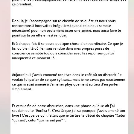
ça prendrait.
Depuis, je l'accompagne sur le chemin de sa quête et nous nous
rencontrons à intervalles irréguliers (quand cela nous semble
nécessaire) pour non seulement tisser une amitié, mais aussi faire le
point sur là où elle en est rendue.
Et à chaque fois il se passe quelque chose d'extraordinaire. Ce que je
lis, ou bien là où j'en suis rendue dans mes propres prises de
conscience semble toujours coïncider avec les réponses qui lui
manquent à ce moment-là...
Aujourd'hui, j'avais emmené ton livre dans le café où on discutait. Je
voulais lui parler de ce que j'y lisais... mais je ne savais pas exactement
ce qui m'avait amené à l'amener physiquement au lieu d'en parler
simplement.
Et vers la fin de notre discussion, dans une phrase qu'elle dit j'ai
soudain eu le "Eurêka !". C'est là que j'ai su pourquoi j'avais amené ton
livre ! C'est parce qu'il fallait que je lui lise le début du chapitre "Celui
"qui sait", celui "qui ne sait pas" ".