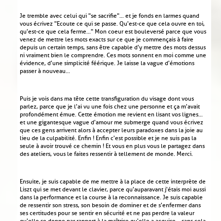
Je tremble avec celui qui "se sacrifie"... et je fonds en larmes quand
vous écrivez "Ecoute ce qui se passe. Qu'est-ce que cela ouvre en toi,
qu'est-ce que cela ferme..." Mon coeur est bouleversé parce que vous
venez de mettre les mots exacts sur ce que je commençais à faire
depuis un certain temps, sans être capable d'y mettre des mots dessus
ni vraiment bien le comprendre. Ces mots sonnent en moi comme une
évidence, d'une simplicité féérique. Je laisse la vague d'émotions
passer à nouveau...
Puis je vois dans ma tête cette transfiguration du visage dont vous
parlez, parce que je l'ai vu une fois chez une personne et ça m'avait
profondément émue. Cette émotion me revient en lisant vos lignes...
et une gigantesque vague d'amour me submerge quand vous écrivez
que ces gens arrivent alors à accepter leurs paradoxes dans la joie au
lieu de la culpabilité. Enfin ! Enfin c'est possible et je ne suis pas la
seule à avoir trouvé ce chemin ! Et vous en plus vous le partagez dans
des ateliers, vous le faites ressentir à tellement de monde. Merci.
Ensuite, je suis capable de me mettre à la place de cette interprète de
Liszt qui se met devant le clavier, parce qu'auparavant j'étais moi aussi
dans la performance et la course à la reconnaissance. Je suis capable
de ressentir son stress, son besoin de dominer et de s'enfermer dans
ses certitudes pour se sentir en sécurité et ne pas perdre la valeur