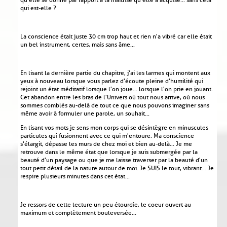
qu'elle se donne par rapport à la maîtrise qu'elle a acquise... sans cela
qui est-elle ?
La conscience était juste 30 cm trop haut et rien n'a vibré car elle était
un bel instrument, certes, mais sans âme...
En lisant la dernière partie du chapitre, j'ai les larmes qui montent aux
yeux à nouveau lorsque vous parlez d'écoute pleine d'humilité qui
rejoint un état méditatif lorsque l'on joue... lorsque l'on prie en jouant.
Cet abandon entre les bras de l'Univers où tout nous arrive, où nous
sommes comblés au-delà de tout ce que nous pouvons imaginer sans
même avoir à formuler une parole, un souhait...
En lisant vos mots je sens mon corps qui se désintègre en minuscules
particules qui fusionnent avec ce qui m'entoure. Ma conscience
s'élargit, dépasse les murs de chez moi et bien au-delà... Je me
retrouve dans le même état que lorsque je suis submergée par la
beauté d'un paysage ou que je me laisse traverser par la beauté d'un
tout petit détail de la nature autour de moi. Je SUIS le tout, vibrant... Je
respire plusieurs minutes dans cet état...
Je ressors de cette lecture un peu étourdie, le coeur ouvert au
maximum et complètement bouleversée...