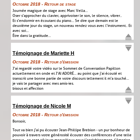
Octobre 2018 - Retour de stage
Journée magique de stage avec Marc Vella...
Oser s'approcher du clavier, apprivoiser le son, le silence, vibrer..
Et s'endormir en écoutant du piano... Se dire que demain est le
deuxième jour du stage, un nouveau rendez vous avec l'instrument.. Et
avec soi...
Être dans la gratitude...
Témoignage de Mariette H
Octobre 2018 - Retour d'émission
J'ai regardé votre vidéo sur le Sommet de Conversation Papillon
actuellement en onde et J'AI ADORÉ... au point que j'ai écouté et
transcrit une bonne partie de votre discours tellement il m'a touché...
je vais le partager avec mes amis-ies.
bisous et affection
Témoignage de Nicole M
Octobre 2018 - Retour d'émission
Bonsoir,
Tout va bien j’ai pu écouter Jean-Phillipe Brebion - un pur bonheur de
pouvoir à travers votre générosité écouter des conférences d’une telle