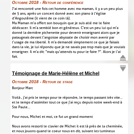
Octobre 2018 - Retour de conférence
J'ai rencontré une fois cet homme avec ma maman, il y a un peu plus
de 5 ans, après un concert donné avec son piano à l'église
d'Angoulême (il vient de ce coin là).
Ma Maman m'a offert son bouquin que je suis allé me le faire
dédicacer. Il m'a semblé bon et généreux. C'est un peu lui qui m'a
donné la dernière pichenette pour devenir enseignant alors que je
pataugeais devant l'angoisse abyssale de choisir mon avenir par
l'usage de ma liberté. Il m'a demandé simplement ce que je faisais
dans la vie, je lui répondu que je ne savais pas trop mais que je voulais
enseigner. Il m'a dit : "mais qu'attends tu pour le faire ?". Alors je l'ai
fait.
Témoignage de Marie-Hélène et Michel
Octobre 2018 - Retour de stage
Bonjour Marc
Voilà , j'ai pris le temps pour te répondre, le temps passant très vite...
et le temps d'assimiler tout ce que j'ai reçu depuis notre week-end à
Ste Paule...
Pour nous, Michel et moi, ce fut un grand moment
Nous avons ressorti le clavier de Michel il est là près de la cheminée,
et nous jouons quand le coeur nous en dit, suivant les lumineux