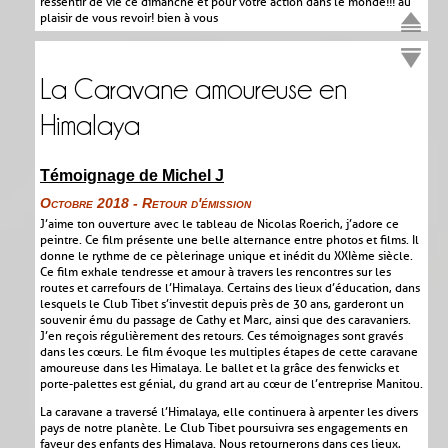
ressentir de vie ce dimanche et pour votre action dans le monde!!! au
plaisir de vous revoir! bien à vous
La Caravane amoureuse en
Himalaya
Témoignage de Michel J
Octobre 2018 - Retour d'émission
J’aime ton ouverture avec le tableau de Nicolas Roerich, j’adore ce
peintre. Ce film présente une belle alternance entre photos et films. Il
donne le rythme de ce pèlerinage unique et inédit du XXIème siècle.
Ce film exhale tendresse et amour à travers les rencontres sur les
routes et carrefours de l’Himalaya. Certains des lieux d’éducation, dans
lesquels le Club Tibet s’investit depuis près de 30 ans, garderont un
souvenir ému du passage de Cathy et Marc, ainsi que des caravaniers.
J’en reçois régulièrement des retours. Ces témoignages sont gravés
dans les cœurs. Le film évoque les multiples étapes de cette caravane
amoureuse dans les Himalaya. Le ballet et la grâce des fenwicks et
porte-palettes est génial, du grand art au cœur de l’entreprise Manitou.
La caravane a traversé l’Himalaya, elle continuera à arpenter les divers
pays de notre planète. Le Club Tibet poursuivra ses engagements en
faveur des enfants des Himalaya. Nous retournerons dans ces lieux,