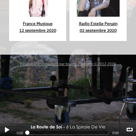
ON
France Musique
Radio Estelle Penain
12 septembre 2020
02 septembre 2020
Réalisé gracieusement par touche 2 lumiere © 2012-2020
La Route de Soi
6 La Spirale De Vie
6 La Spirale De Vie
0:00
0:00