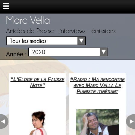
Marc Vella
Articles de Presse - interviews - émissions
Tous les medias
2020
Année :
ste
"L'Eloge de la Fausse
#Radio : Ma rencontre
Un
Note"
avec Marc Vella Le
»
Pianiste itinérant