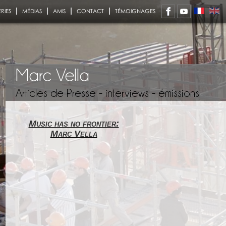
RIES
MÉDIAS
AMIS
CONTACT
TÉMOIGNAGES
Marc Vella
Articles de Presse - interviews - émissions
Music has no frontier:
Marc Vella