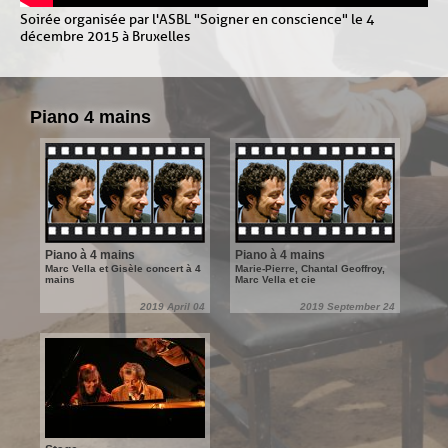
Soirée organisée par l'ASBL "Soigner en conscience" le 4
décembre 2015 à Bruxelles
Piano 4 mains
Piano à 4 mains
Piano à 4 mains
Marc Vella et Gisèle concert à 4
Marie-Pierre, Chantal Geoffroy,
mains
Marc Vella et cie
2019 April 04
2019 September 24