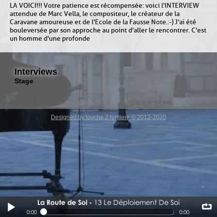
LA VOICI!!! Votre patience est récompensée : voici l'INTERVIEW
attendue de Marc Vella, le compositeur, le créateur de la
Caravane amoureuse et de l'Ecole de la Fausse Note. :-) J'ai été
bouleversée par son approche au point d'aller le rencontrer. C'est
un homme d'une profonde
Interviews
Stage
Designed by touche 2 lumiere © 2012-2020
La Route de Soi
13 Le Déploiement De Soi
13 Le Déploiement De Soi
0:00
0:00