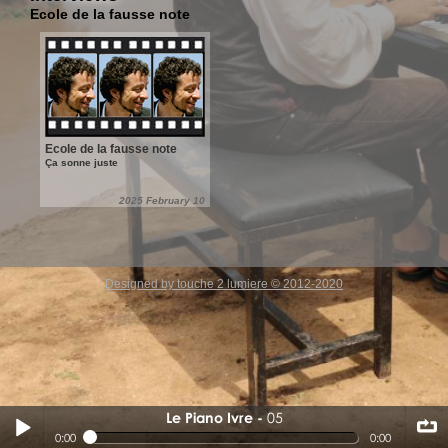
Ecole de la fausse note
Ecole de la fausse note
Ça sonne juste
2025 February 10
Designed by touche 2 lumiere © 2012-2020
Le Piano Ivre
05
05
0:00
0:00