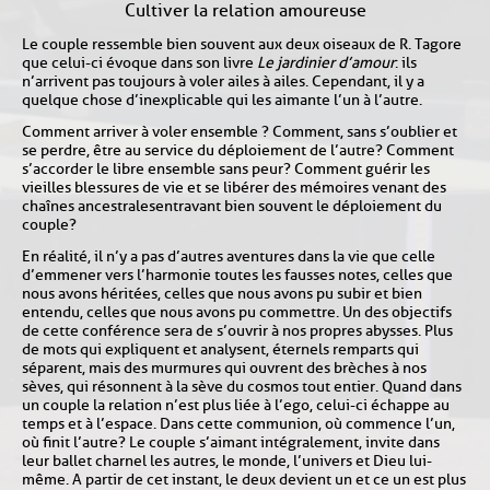
Cultiver la relation amoureuse
Le couple ressemble bien souvent aux deux oiseaux de R. Tagore
que celui-ci évoque dans son livre
Le jardinier d’amour
: ils
n’arrivent pas toujours à voler ailes à ailes. Cependant, il y a
quelque chose d’inexplicable qui les aimante l’un à l’autre.
Comment arriver à voler ensemble ? Comment, sans s’oublier et
se perdre, être au service du déploiement de l’autre ? Comment
s’accorder le libre ensemble sans peur ? Comment guérir les
vieilles blessures de vie et se libérer des mémoires venant des
chaînes ancestrales entravant bien souvent le déploiement du
couple ?
En réalité, il n’y a pas d’autres aventures dans la vie que celle
d’emmener vers l’harmonie toutes les fausses notes, celles que
nous avons héritées, celles que nous avons pu subir et bien
entendu, celles que nous avons pu commettre. Un des objectifs
de cette conférence sera de s’ouvrir à nos propres abysses. Plus
de mots qui expliquent et analysent, éternels remparts qui
séparent, mais des murmures qui ouvrent des brèches à nos
sèves, qui résonnent à la sève du cosmos tout entier. Quand dans
un couple la relation n’est plus liée à l’ego, celui-ci échappe au
temps et à l’espace. Dans cette communion, où commence l’un,
où finit l’autre ? Le couple s’aimant intégralement, invite dans
leur ballet charnel les autres, le monde, l’univers et Dieu lui-
même. A partir de cet instant, le deux devient un et ce un est plus