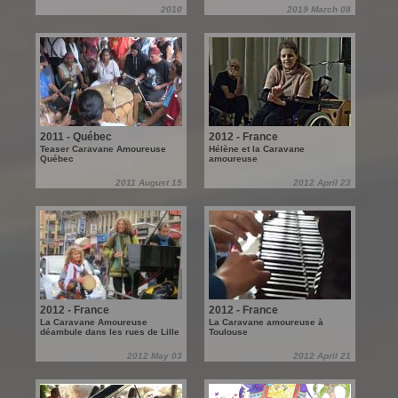
2010
2019 March 08
2011 - Québec
2012 - France
Teaser Caravane Amoureuse
Hélène et la Caravane
Québec
amoureuse
2011 August 15
2012 April 23
2012 - France
2012 - France
La Caravane Amoureuse
La Caravane amoureuse à
déambule dans les rues de Lille
Toulouse
2012 May 03
2012 April 21