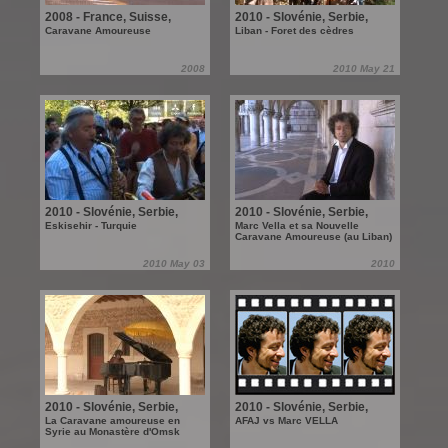
2008 - France, Suisse,
2010 - Slovénie, Serbie,
Luxembourg, Belgique
Bulgarie, Turquie, Syrie,
Caravane Amoureuse
Liban - Foret des cèdres
Liban
2008
2010 May 21
2010 - Slovénie, Serbie,
2010 - Slovénie, Serbie,
Bulgarie, Turquie, Syrie,
Bulgarie, Turquie, Syrie,
Eskisehir - Turquie
Marc Vella et sa Nouvelle
Caravane Amoureuse (au Liban)
Liban
Liban
2010 May 03
2010
2010 - Slovénie, Serbie,
2010 - Slovénie, Serbie,
Bulgarie, Turquie, Syrie,
Bulgarie, Turquie, Syrie,
La Caravane amoureuse en
AFAJ vs Marc VELLA
Syrie au Monastère d'Omsk
Liban
Liban