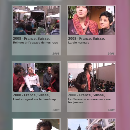
2008 - France, Suisse,
2008 - France, Suisse,
Luxembourg, Belgique
Luxembourg, Belgique
Réinvestir l'espace de nos rues
La vie normale
2008
2008
2008 - France, Suisse,
2008 - France, Suisse,
Luxembourg, Belgique
Luxembourg, Belgique
L'autre regard sur le handicap
La Caravane amoureuse avec
les jeunes
2008
2008