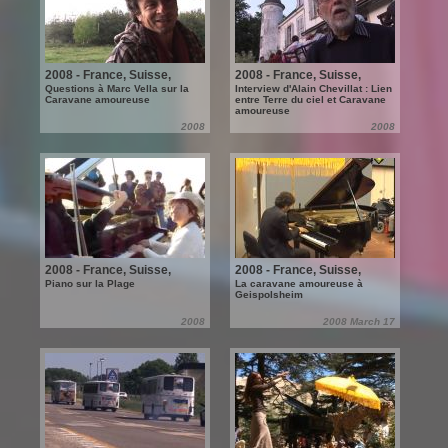
2008 - France, Suisse,
2008 - France, Suisse,
Luxembourg, Belgique
Luxembourg, Belgique
Questions à Marc Vella sur la
Interview d'Alain Chevillat : Lien
Caravane amoureuse
entre Terre du ciel et Caravane
amoureuse
2008
2008
2008 - France, Suisse,
2008 - France, Suisse,
Luxembourg, Belgique
Luxembourg, Belgique
Piano sur la Plage
La caravane amoureuse à
Geispolsheim
2008
2008 March 17