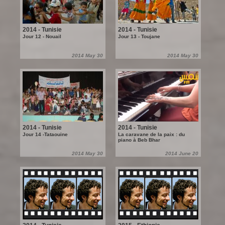
2014 - Tunisie
2014 - Tunisie
Jour 12 - Nouail
Jour 13 - Toujane
2014 May 30
2014 May 30
2014 - Tunisie
2014 - Tunisie
Jour 14 -Tataouine
La caravane de la paix : du
piano à Beb Bhar
2014 May 30
2014 June 20