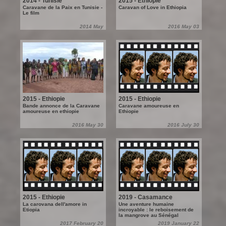
2014 - Tunisie
2015 - Ethiopie
Caravane de la Paix en Tunisie -
Caravan of Love in Ethiopia
Le film
2014 May
2016 May 03
2015 - Ethiopie
2015 - Ethiopie
Bande annonce de la Caravane
Caravane amoureuse en
amoureuse en ethiopie
Ethiopie
2016 May 30
2016 July 30
2015 - Ethiopie
2019 - Casamance
La carovana dell'amore in
Une aventure humaine
Etiopia
incroyable : le reboisement de
la mangrove au Sénégal
2017 February 20
2019 January 22