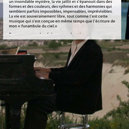
un insondable mystère, la vie jaillit et s’épanouit dans des
formes et des couleurs, des rythmes et des harmonies qui
semblent parfois impossibles, impensables, imprévisibles.
La vie est souverainement libre, tout comme l’est cette
musique qui s’est conçue en même temps que l’écriture de
mon « funambule du ciel. »
Bon voyage avec les dialogues enchantés.
Marc Vella
10,00 €
Listen to an extract:
01 - Ouverture
02 - Les cailloux des chemins
03 - La rosée du matin
04 - Le fleuve mangeur d’image
05 - Quand l’arbre nous parle
06
07
08
09