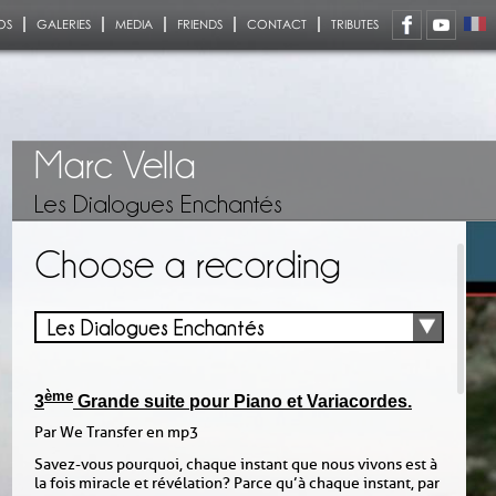
OS
GALERIES
MEDIA
FRIENDS
CONTACT
TRIBUTES
Marc Vella
Les Dialogues Enchantés
Choose a recording
Les Dialogues Enchantés
ème
3
Grande suite pour Piano et Variacordes.
Par We Transfer en mp3
Savez-vous pourquoi, chaque instant que nous vivons est à
la fois miracle et révélation ? Parce qu’à chaque instant, par