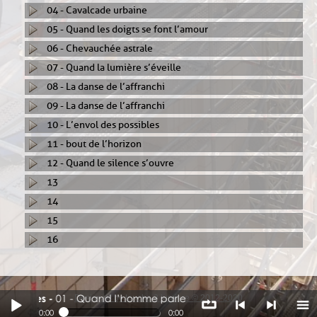
04 - Cavalcade urbaine
05 - Quand les doigts se font l’amour
06 - Chevauchée astrale
07 - Quand la lumière s’éveille
08 - La danse de l’affranchi
09 - La danse de l’affranchi
10 - L’envol des possibles
11 - bout de l’horizon
12 - Quand le silence s’ouvre
13
14
15
16
01 - Quand l’homme parle aux pierres
02 - Quand l’océan devient vertical
 Mondes
01 - Quand l’homme parle aux pierres
Designed by touche 2 lumiere © 2012-2020
0:00
0:00
03 - Les mangeurs mangés