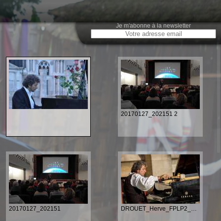
Je m'abonne à la newsletter
20170127_202151 2
20170127_202151
DROUET_Herve_FPLP2_20160921_039