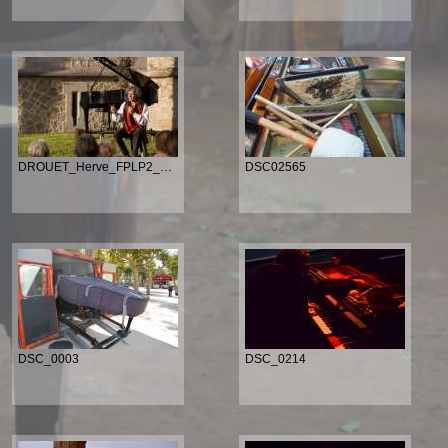
DROUET_Herve_FPLP2_20160921_070
DSC02565
DSC_0003
DSC_0214