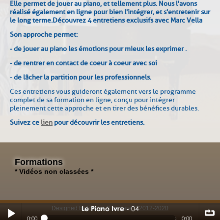
Elle permet de jouer au piano, et tellement plus. Nous l'avons
réalisé également en ligne pour bien l'intégrer, et s'entretenir sur
le long terme.
Découvrez 4 entretiens exclusifs avec Marc Vella
Son approche permet :
- de jouer au piano les émotions pour mieux les exprimer .
- de rentrer en contact de coeur à coeur avec soi
- de lâcher la partition pour les professionnels.
Ces entretiens vous guideront également vers le programme
complet de sa formation en ligne, conçu pour intégrer
pleinement cette approche et en tirer des bénéfices durables.
Suivez ce
lien
pour découvrir les entretiens.
Formations
* Vidéos non classées *
Le Piano Ivre
04
Designed by touche 2 lumiere © 2012-2020
04
0:00
0:00