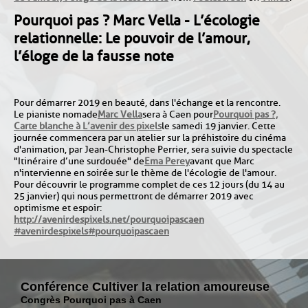
Pourquoi pas ? Marc Vella - L’écologie
relationnelle : Le pouvoir de l’amour,
l’éloge de la fausse note
Pour démarrer 2019 en beauté, dans l'échange et la rencontre.
Le pianiste nomade
Marc Vella
sera à Caen pour
Pourquoi pas ?,
Carte blanche à L’avenir des pixels
le samedi 19 janvier. Cette
journée commencera par un atelier sur la préhistoire du cinéma
d'animation, par Jean-Christophe Perrier, sera suivie du spectacle
"Itinéraire d’une surdouée" de
Ema Perey
avant que Marc
n'intervienne en soirée sur le thème de l'écologie de l'amour.
Pour découvrir le programme complet de ces 12 jours (du 14 au
25 janvier) qui nous permettront de démarrer 2019 avec
optimisme et espoir :
http://avenirdespixels.net/pourquoipascaen
#
avenirdespixels
#
pourquoipascaen
Conférence Cultiver la relation amoureuse
Congrès Pourquoi pas à Caen